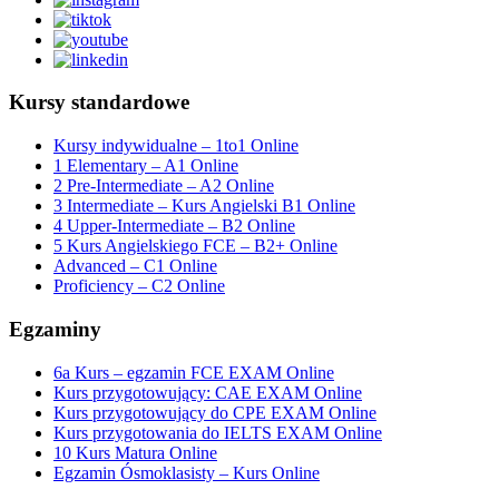
Kursy standardowe
Kursy indywidualne – 1to1 Online
1 Elementary – A1 Online
2 Pre-Intermediate – A2 Online
3 Intermediate – Kurs Angielski B1 Online
4 Upper-Intermediate – B2 Online
5 Kurs Angielskiego FCE – B2+ Online
Advanced – C1 Online
Proficiency – C2 Online
Egzaminy
6a Kurs – egzamin FCE EXAM Online
Kurs przygotowujący: CAE EXAM Online
Kurs przygotowujący do CPE EXAM Online
Kurs przygotowania do IELTS EXAM Online
10 Kurs Matura Online
Egzamin Ósmoklasisty – Kurs Online