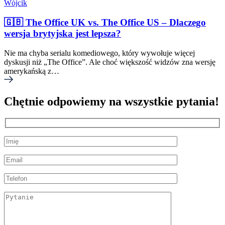
Wójcik
🇬🇧 The Office UK vs. The Office US – Dlaczego
wersja brytyjska jest lepsza?
Nie ma chyba serialu komediowego, który wywołuje więcej
dyskusji niż „The Office”. Ale choć większość widzów zna wersję
amerykańską z…
Chętnie odpowiemy na wszystkie pytania!