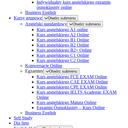
Indywidualny kurs angielskiego egzamin
ósmoklasisty online
Business English
Kursy grupowe
Otwórz submenu
Angielski standardowy
Otwórz submenu
Kurs angielskiego A1 online
Kurs angielskiego A2 Online
Kurs angielskiego B1 Online
Kurs angielskiego B2 Online
Kurs angielskiego B2+ Online
Kurs angielskiego C1 Online
Kurs angielskiego C2 Online
Konwersacje Online
Egzaminy
Otwórz submenu
Kurs angielskiego FCE EXAM Online
Kurs angielskiego CAE EXAM Online
Kurs angielskiego CPE EXAM Online
Kurs angielskiego IELTS Academic EXAM
Online
Kurs angielskiego Matura Online
Egzamin Ósmoklasisty – Kurs Online
Business English
Self Study
Dla firm