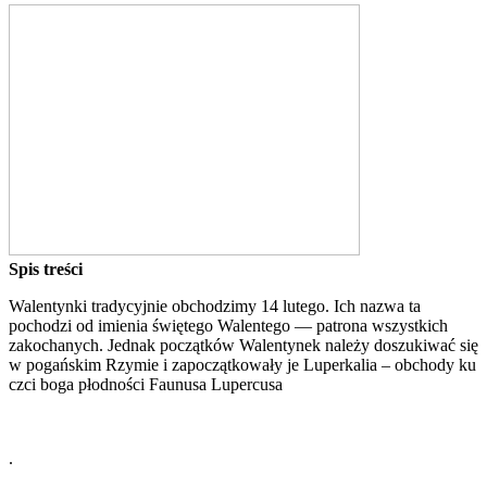
Spis treści
Walentynki tradycyjnie obchodzimy 14 lutego. Ich nazwa ta
pochodzi od imienia świętego Walentego — patrona wszystkich
zakochanych. Jednak początków Walentynek należy doszukiwać się
w pogańskim Rzymie i zapoczątkowały je Luperkalia – obchody ku
czci boga płodności Faunusa Lupercusa
.