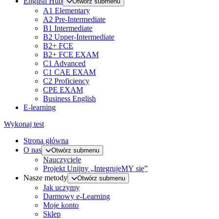
English Hub
Otwórz submenu
A1 Elementary
A2 Pre-Intermediate
B1 Intermediate
B2 Upper-Intermediate
B2+ FCE
B2+ FCE EXAM
C1 Advanced
C1 CAE EXAM
C2 Proficiency
CPE EXAM
Business English
E-learning
Wykonaj test
Strona główna
O nas
Otwórz submenu
Nauczyciele
Projekt Unijny „IntegrujeMY się”
Nasze metody
Otwórz submenu
Jak uczymy
Darmowy e-Learning
Moje konto
Sklep