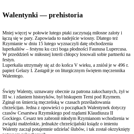
Walentynki — prehistoria
Mniej więcej w połowie lutego ptaki zaczynają miłosne zaloty i
łączą się w pary. Zapowiada to nadejście wiosny. Dlatego też
Rzymianie w dniu 15 lutego wyznaczyli datę obchodzenia
luperkaliów – festynu ku czci boga płodności Faunusa Lupercusa.
W przeddzień w miłosnej loterii chłopcy losowali sobie partnerki na
festyn.
Luperkalia utrzymały się aż do końca V wieku, a zniósł je w 496 r.
papież Gelazy I. Zastąpił je on liturgicznym świętem męczennika
Walentego.
Święty Walenty, uznawany obecnie za patrona zakochanych, żył w
III w. i zdaniem historyków, był biskupem Terni pod Rzymem.
Zginął on śmiercią męczeńską w czasach prześladowania
chrześcijan. Jedna z opowieści o początkach Walentynek dotyczy
czasów Cesarstwa Rzymskiego pod rządami Klaudiusza II
Gockiego. Cesarz ten zabronił młodym Rzymianom wchodzenia w
związki małżeńskie, jednakże chrześcijański ksiądz o imieniu
Walenty zaczął potajemnie udzielać ślubów, i tak został okrzyknięty