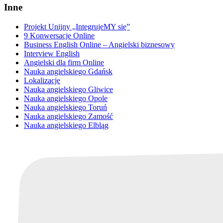
Inne
Projekt Unijny „IntegrujeMY się”
9 Konwersacje Online
Business English Online – Angielski biznesowy
Interview English
Angielski dla firm Online
Nauka angielskiego Gdańsk
Lokalizacje
Nauka angielskiego Gliwice
Nauka angielskiego Opole
Nauka angielskiego Toruń
Nauka angielskiego Zamość
Nauka angielskiego Elbląg