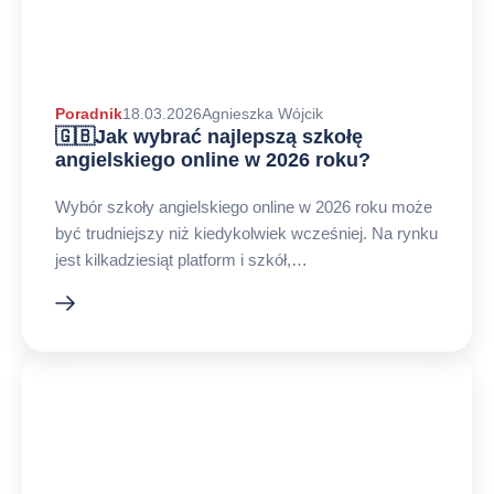
Autor
Poradnik
18.03.2026
Agnieszka Wójcik
🇬🇧Jak wybrać najlepszą szkołę
arykułu
angielskiego online w 2026 roku?
Wybór szkoły angielskiego online w 2026 roku może
być trudniejszy niż kiedykolwiek wcześniej. Na rynku
jest kilkadziesiąt platform i szkół,…