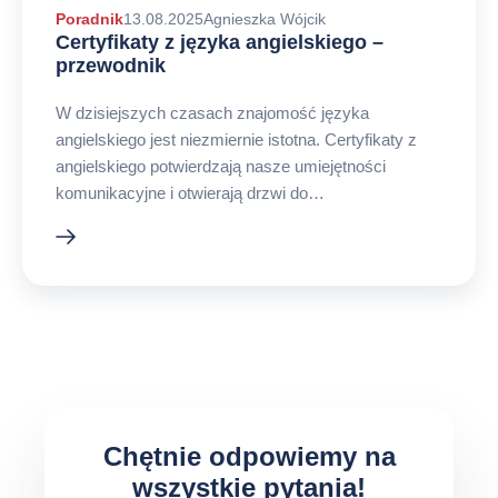
Autor
Poradnik
13.08.2025
Agnieszka Wójcik
Certyfikaty z języka angielskiego –
arykułu
przewodnik
W dzisiejszych czasach znajomość języka
angielskiego jest niezmiernie istotna. Certyfikaty z
angielskiego potwierdzają nasze umiejętności
komunikacyjne i otwierają drzwi do…
Chętnie odpowiemy na
wszystkie pytania!