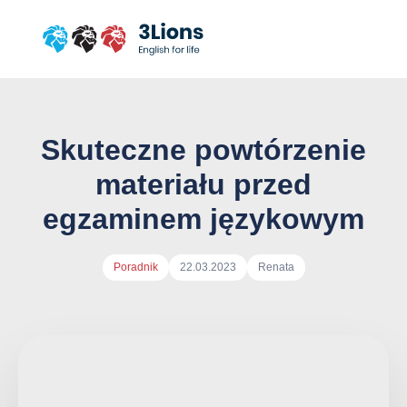
Przejdź
do
treści
strony
Skuteczne powtórzenie
materiału przed
egzaminem językowym
Autor
Poradnik
22.03.2023
Renata
arykułu