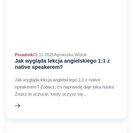
Autor
Poradnik
05.11.2025
Agnieszka Wójcik
Jak wygląda lekcja angielskiego 1:1 z
arykułu
native speakerem?
Jak wygląda lekcja angielskiego 1:1 z native
speakerem? Zobacz, co naprawdę daje taka nauka
Znasz to uczucie, kiedy uczysz się…